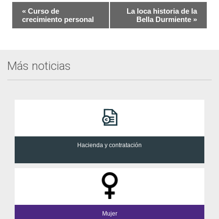
Navegación
«
Curso de
La loca historia de la
del
crecimiento personal
Bella Durmiente
»
Evento
Más noticias
Hacienda y contratación
Mujer