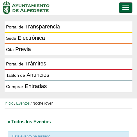
Conmu
de
naveg
Transparencia
Portal de
Electrónica
Sede
Previa
Cita
Trámites
Portal de
Anuncios
Tablón de
Entradas
Comprar
Inicio
/
Eventos
/ Noche joven
« Todos los Eventos
Este evento ha pasado.