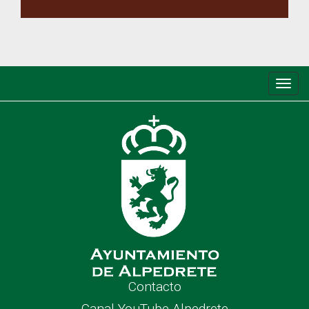
Conm
de
nave
Contacto
Canal YouTube Alpedrete