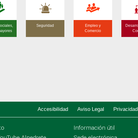
ociales,
Seguridad
Empleo y
Desarro
mayores
Comercio
Co
Accesibilidad
Aviso Legal
Privacidad
to
Información útil
YouTube Alpedrete
Sede electrónica