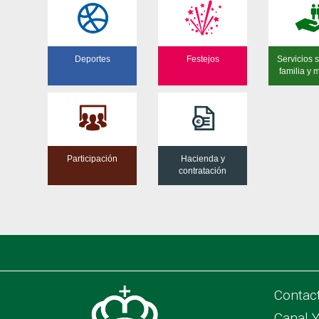
Deportes
Festejos
Servicios s
familia y 
Participación
Hacienda y
contratación
Contac
Canal 