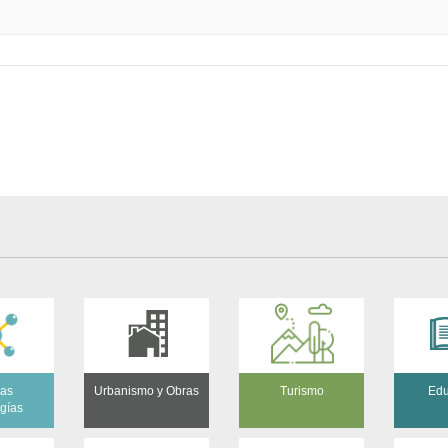
as
Urbanismo y Obras
Turismo
Edu
ogías