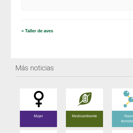
Navegación
«
Taller de aves
del
Evento
Más noticias
Mujer
Medioambiente
Nuev
tecnol