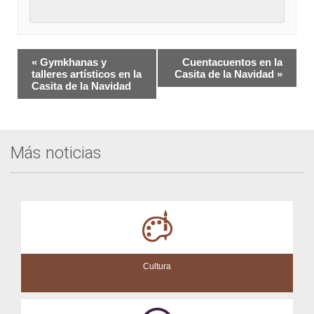
Navegación
«
Gymkhanas y
Cuentacuentos en la
del
talleres artísticos en la
Casita de la Navidad
»
Casita de la Navidad
Evento
Más noticias
Cultura