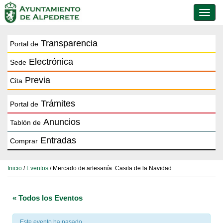
Conmu
de
naveg
Transparencia
Portal de
Electrónica
Sede
Previa
Cita
Trámites
Portal de
Anuncios
Tablón de
Entradas
Comprar
Inicio
/
Eventos
/ Mercado de artesanía. Casita de la Navidad
« Todos los Eventos
Este evento ha pasado.