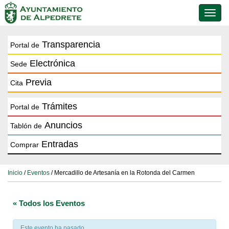
Conmu
de
naveg
Transparencia
Portal de
Electrónica
Sede
Previa
Cita
Trámites
Portal de
Anuncios
Tablón de
Entradas
Comprar
Inicio
/
Eventos
/ Mercadillo de Artesanía en la Rotonda del Carmen
« Todos los Eventos
Este evento ha pasado.