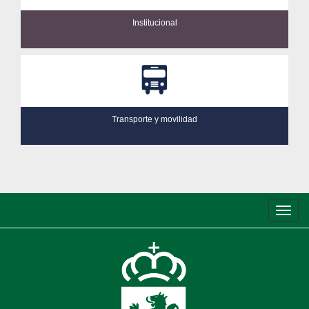
Institucional
Transporte y movilidad
Conm
de
nave