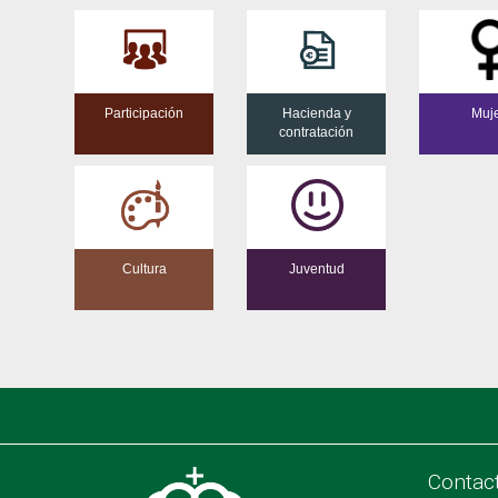
Participación
Hacienda y
Muj
contratación
Cultura
Juventud
Contac