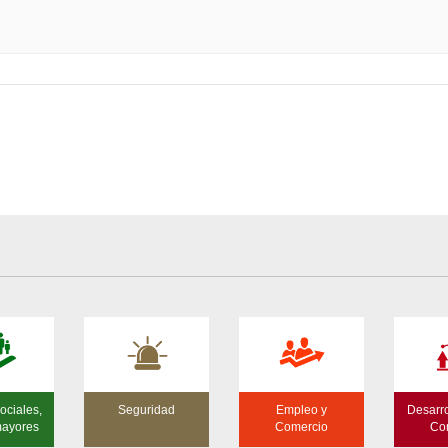
ociales,
Seguridad
Empleo y
Desarro
mayores
Comercio
Co