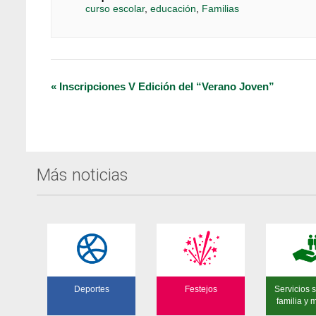
curso escolar
,
educación
,
Familias
Navegación
«
Inscripciones V Edición del “Verano Joven”
del
Evento
Más noticias
Deportes
Festejos
Servicios s
familia y 