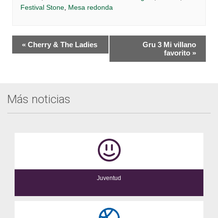
Festival Stone
,
Mesa redonda
Navegación
«
Cherry & The Ladies
Gru 3 Mi villano
del
favorito
»
Evento
Más noticias
Juventud