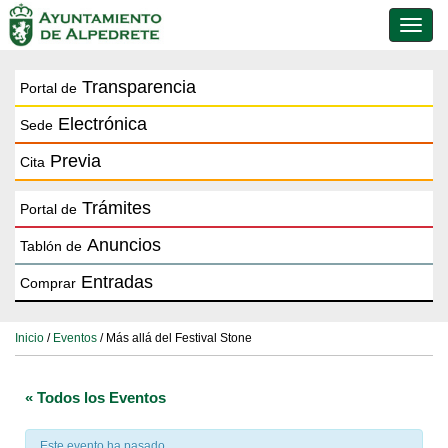
Conmu
de
naveg
Transparencia
Portal de
Electrónica
Sede
Previa
Cita
Trámites
Portal de
Anuncios
Tablón de
Entradas
Comprar
Inicio
/
Eventos
/ Más allá del Festival Stone
« Todos los Eventos
Este evento ha pasado.