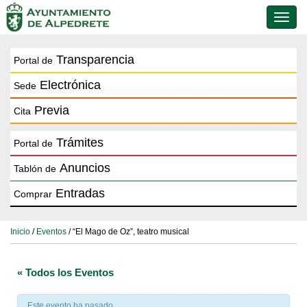
Conmu
de
naveg
Transparencia
Portal de
Electrónica
Sede
Previa
Cita
Trámites
Portal de
Anuncios
Tablón de
Entradas
Comprar
Inicio
/
Eventos
/ “El Mago de Oz”, teatro musical
« Todos los Eventos
Este evento ha pasado.