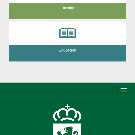
Turismo
Educación
Conm
de
nave