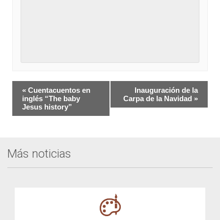
Navegación
«
Cuentacuentos en
Inauguración de la
del
inglés “The baby
Carpa de la Navidad
»
Jesus history”
Evento
Más noticias