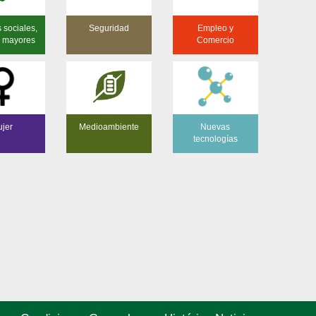
s sociales,
Seguridad
Empleo y
 y mayores
Comercio
jer
Medioambiente
Nuevas
tecnologías