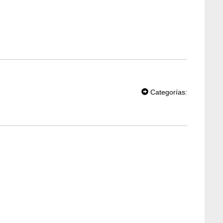
T
W
Categorías:
EE
T