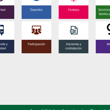
ntud
Deportes
Festejos
Servicio
familia
orte y
Participación
Hacienda y
Mu
lidad
contratación