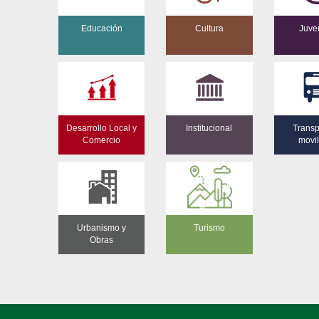
Educación
Cultura
Juve
Desarrollo Local y
Institucional
Transp
Comercio
movi
Urbanismo y
Turismo
Obras