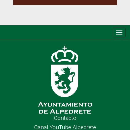
Conm
de
nave
Contacto
Canal YouTube Alpedrete