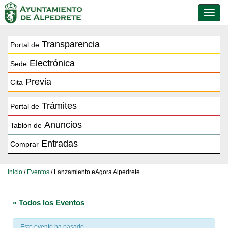
Conmu
de
naveg
Transparencia
Portal de
Electrónica
Sede
Previa
Cita
Trámites
Portal de
Anuncios
Tablón de
Entradas
Comprar
Inicio
/
Eventos
/ Lanzamiento eAgora Alpedrete
« Todos los Eventos
Este evento ha pasado.