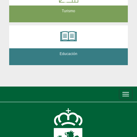
Turismo
Educación
Conm
de
nave