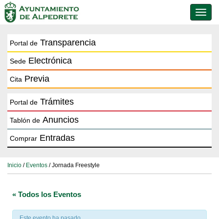
Conmu
de
naveg
Transparencia
Portal de
Electrónica
Sede
Previa
Cita
Trámites
Portal de
Anuncios
Tablón de
Entradas
Comprar
Inicio
/
Eventos
/ Jornada Freestyle
« Todos los Eventos
Este evento ha pasado.