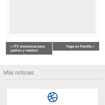
Navegación
«
ITV emocional para
Yoga en Familia
»
del
padres y madres
Evento
Más noticias