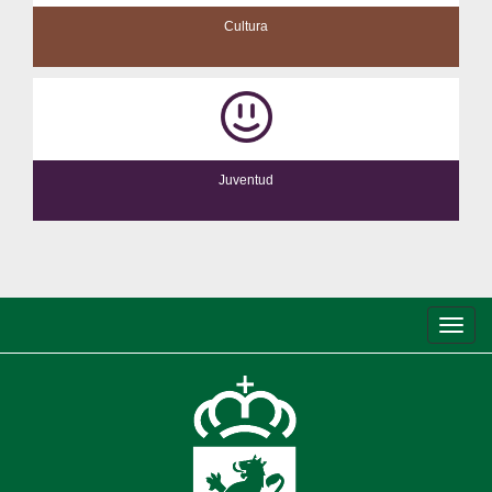
Cultura
Juventud
Conm
de
nave