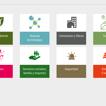
biente
Nuevas
Urbanismo y Obras
Tu
tecnologías
jos
Servicios sociales,
Seguridad
Em
familia y mayores
Co