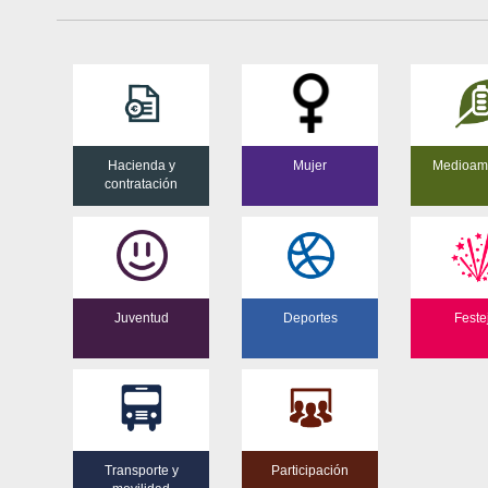
Hacienda y
Mujer
Medioam
contratación
Juventud
Deportes
Feste
Transporte y
Participación