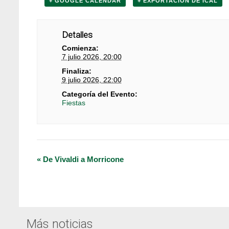
+ GOOGLE CALENDAR
+ EXPORTACIÓN DE ICAL
Detalles
Comienza:
7 julio 2026, 20:00
Finaliza:
9 julio 2026, 22:00
Categoría del Evento:
Fiestas
Navegación
«
De Vivaldi a Morricone
del
Evento
Más noticias