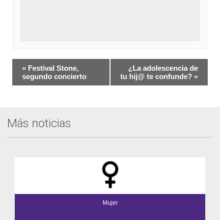
Navegación
«
Festival Stone,
¿La adolescencia de
del
segundo concierto
tu hij@ te confunde?
»
Evento
Más noticias
Mujer