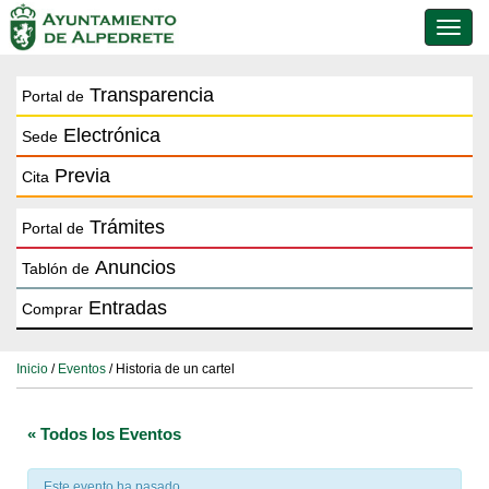
Conmu
de
naveg
Transparencia
Portal de
Electrónica
Sede
Previa
Cita
Trámites
Portal de
Anuncios
Tablón de
Entradas
Comprar
Inicio
/
Eventos
/ Historia de un cartel
« Todos los Eventos
Este evento ha pasado.