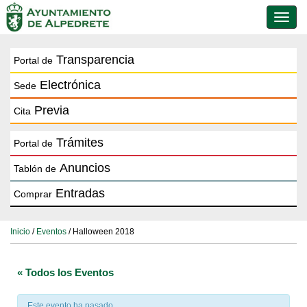
Conmu
de
naveg
Transparencia
Portal de
Electrónica
Sede
Previa
Cita
Trámites
Portal de
Anuncios
Tablón de
Entradas
Comprar
Inicio
/
Eventos
/ Halloween 2018
« Todos los Eventos
Este evento ha pasado.