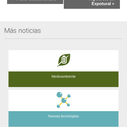
del
Expotural
»
Evento
Más noticias
Medioambiente
Nuevas tecnologías