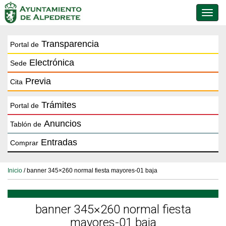
Conmu
de
naveg
Transparencia
Portal de
Electrónica
Sede
Previa
Cita
Trámites
Portal de
Anuncios
Tablón de
Entradas
Comprar
Inicio
/ banner 345×260 normal fiesta mayores-01 baja
banner 345×260 normal fiesta
mayores-01 baja