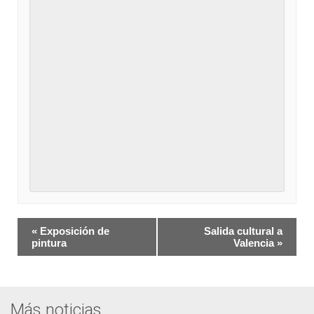
Navegación
«
Exposición de
Salida cultural a
del
pintura
Valencia
»
Evento
Más noticias