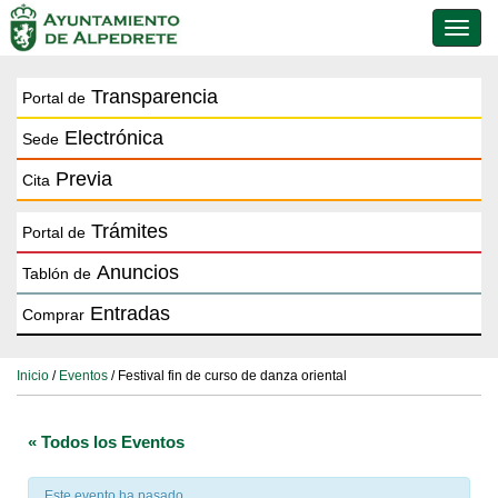
Conmu
de
naveg
Transparencia
Portal de
Electrónica
Sede
Previa
Cita
Trámites
Portal de
Anuncios
Tablón de
Entradas
Comprar
Inicio
/
Eventos
/ Festival fin de curso de danza oriental
« Todos los Eventos
Este evento ha pasado.