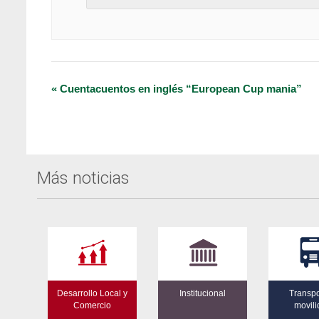
Navegación
«
Cuentacuentos en inglés “European Cup mania”
del
Evento
Más noticias
Desarrollo Local y
Institucional
Transpo
Comercio
movil