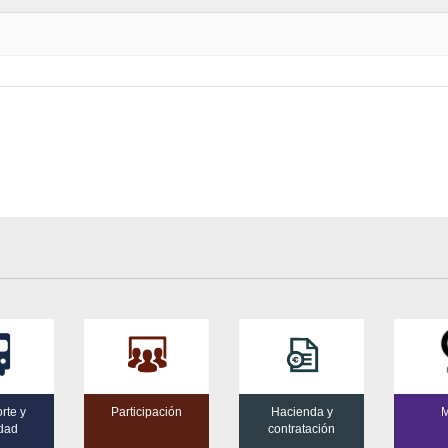
rte y
Participación
Hacienda y
M
idad
contratación