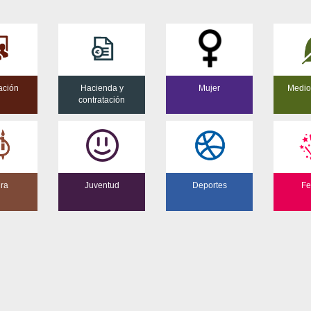
ación
Hacienda y
Mujer
Medio
contratación
ura
Juventud
Deportes
Fe