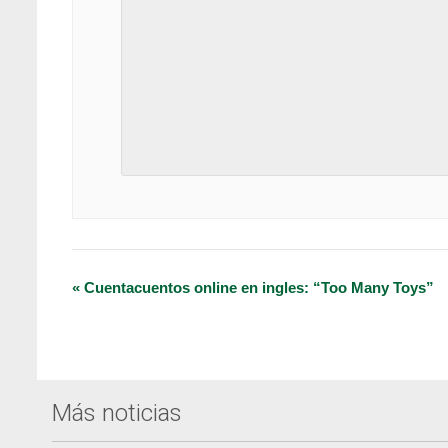
Navegación
«
Cuentacuentos online en ingles: “Too Many Toys”
del
Evento
Más noticias