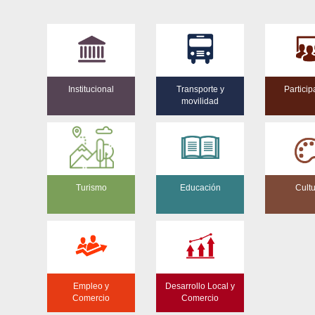
Institucional
Transporte y
Particip
movilidad
Turismo
Educación
Cult
Empleo y
Desarrollo Local y
Comercio
Comercio