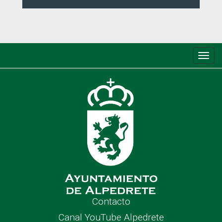
Conm
de
nave
Contacto
Canal YouTube Alpedrete