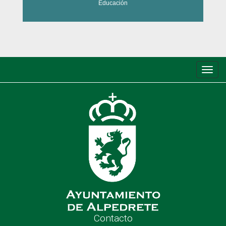
Educación
Conm
de
nave
Contacto