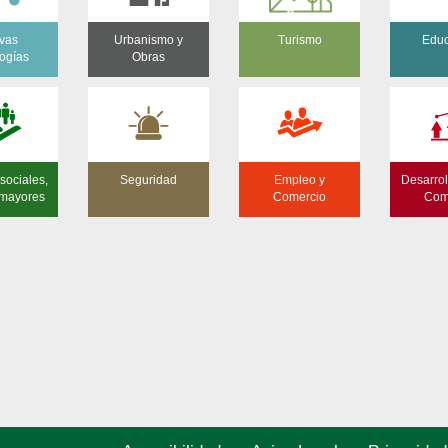
vas
Urbanismo y
Turismo
Educ
ogías
Obras
sociales,
Seguridad
Empleo y
Desarrol
 mayores
Comercio
Com