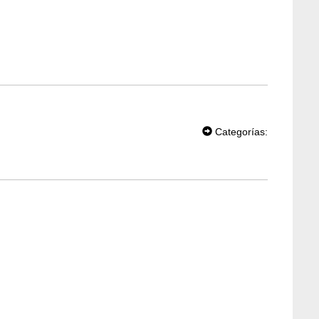
T
W
Categorías:
EE
T