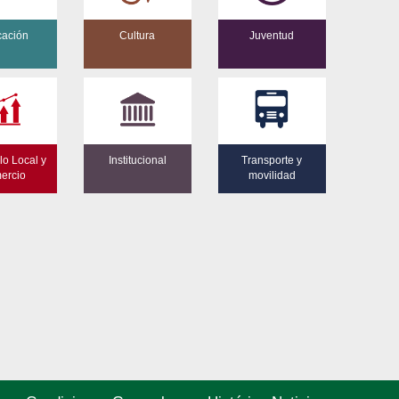
ación
Cultura
Juventud
lo Local y
Institucional
Transporte y
ercio
movilidad