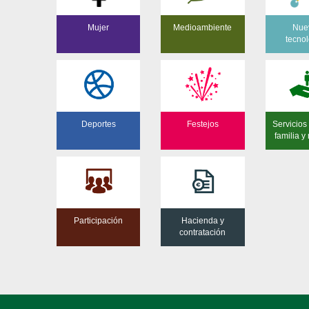
Mujer
Medioambiente
Nue
tecnol
Deportes
Festejos
Servicios 
familia y
Participación
Hacienda y
contratación