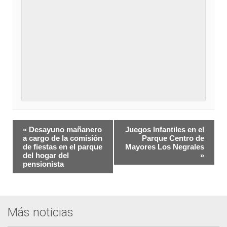
Navegación
«
Desayuno mañanero
Juegos Infantiles en el
del
a cargo de la comisión
Parque Centro de
de fiestas en el parque
Mayores Los Negrales
Evento
del hogar del
»
pensionista
Más noticias