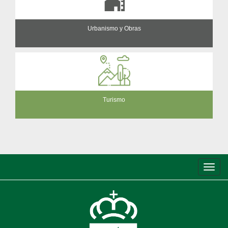
Urbanismo y Obras
Turismo
Conm
de
nave