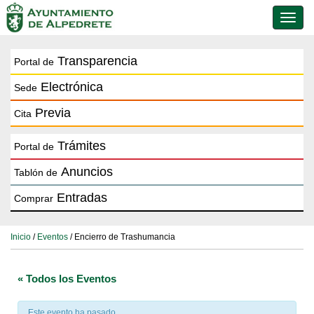
Conmu
de
naveg
Transparencia
Portal de
Electrónica
Sede
Previa
Cita
Trámites
Portal de
Anuncios
Tablón de
Entradas
Comprar
Inicio
/
Eventos
/ Encierro de Trashumancia
« Todos los Eventos
Este evento ha pasado.