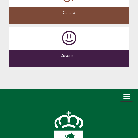
Cultura
Juventud
Conm
de
nave