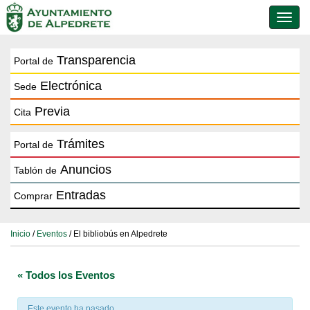
Conmu
de
naveg
Transparencia
Portal de
Electrónica
Sede
Previa
Cita
Trámites
Portal de
Anuncios
Tablón de
Entradas
Comprar
Inicio
/
Eventos
/ El bibliobús en Alpedrete
« Todos los Eventos
Este evento ha pasado.