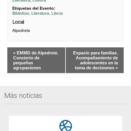
Literatura
,
Cultura
Etiquetas del Evento:
Bibliobús
,
Literatura
,
Libros
Local
Alpedrete
Navegación
«
EMMD de Alpedrete.
Espacio para familias.
del
Concierto de
Acompañamiento de
pequeñas
adolescentes en la
Evento
agrupaciones
toma de decisiones
»
Más noticias