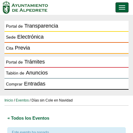
Conmu
de
naveg
Transparencia
Portal de
Electrónica
Sede
Previa
Cita
Trámites
Portal de
Anuncios
Tablón de
Entradas
Comprar
Inicio
/
Eventos
/ Días sin Cole en Navidad
« Todos los Eventos
Este evento ha pasado.