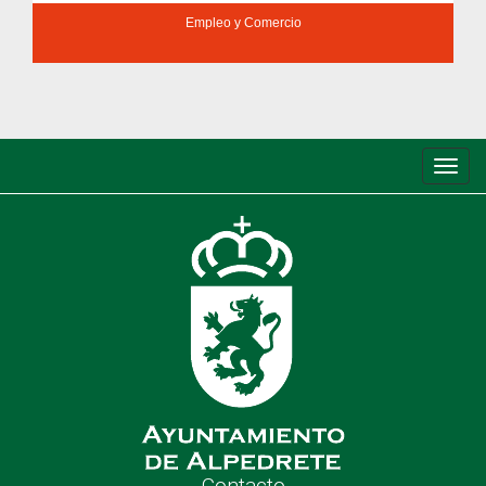
Empleo y Comercio
Conm
de
nave
Contacto