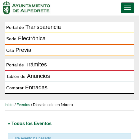
Conmu
de
naveg
Transparencia
Portal de
Electrónica
Sede
Previa
Cita
Trámites
Portal de
Anuncios
Tablón de
Entradas
Comprar
Inicio
/
Eventos
/ Días sin cole en febrero
« Todos los Eventos
Este evento ha pasado.