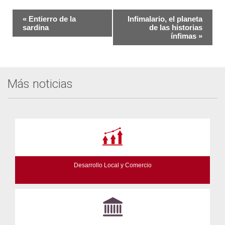
Navegación
«
Entierro de la
Infimalario, el planeta
del
sardina
de las historias
ínfimas
»
Evento
Más noticias
Desarrollo Local y Comercio