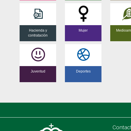
Hacienda y
Mujer
Medioam
contratación
Juventud
Deportes
Contac