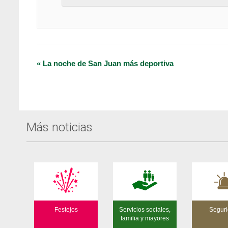
Navegación
«
La noche de San Juan más deportiva
del
Evento
Más noticias
Festejos
Servicios sociales,
Segur
familia y mayores