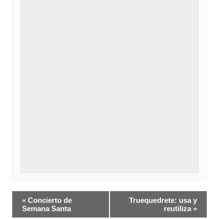
Navegación
«
Concierto de
Truequedrete: usa y
del
Semana Santa
reutiliza
»