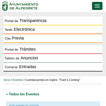
Conmu
de
naveg
Transparencia
Portal de
Electrónica
Sede
Previa
Cita
Trámites
Portal de
Anuncios
Tablón de
Entradas
Comprar
Inicio
/
Eventos
/ Cuentacuentos en inglés: “Train’s Coming”
« Todos los Eventos
Este evento ha pasado.