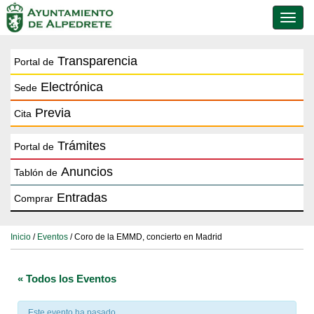
Conmu
de
naveg
Transparencia
Portal de
Electrónica
Sede
Previa
Cita
Trámites
Portal de
Anuncios
Tablón de
Entradas
Comprar
Inicio
/
Eventos
/ Coro de la EMMD, concierto en Madrid
« Todos los Eventos
Este evento ha pasado.