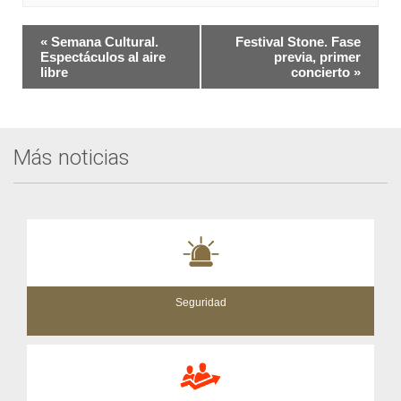
Navegación
«
Semana Cultural.
Festival Stone. Fase
del
Espectáculos al aire
previa, primer
libre
concierto
»
Evento
Más noticias
Seguridad