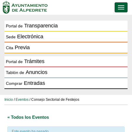
Conmu
de
naveg
Transparencia
Portal de
Electrónica
Sede
Previa
Cita
Trámites
Portal de
Anuncios
Tablón de
Entradas
Comprar
Inicio
/
Eventos
/ Consejo Sectorial de Festejos
« Todos los Eventos
Este evento ha pasado.