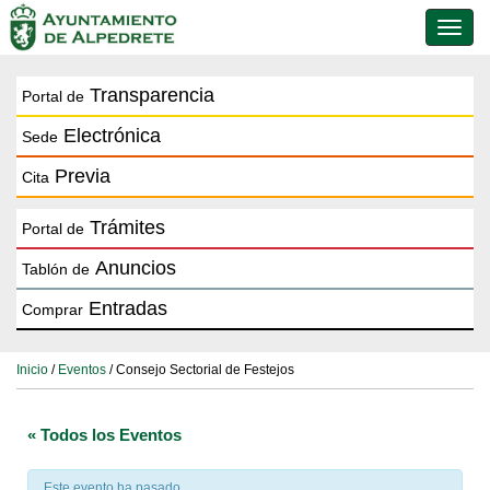
Conmu
de
naveg
Transparencia
Portal de
Electrónica
Sede
Previa
Cita
Trámites
Portal de
Anuncios
Tablón de
Entradas
Comprar
Inicio
/
Eventos
/ Consejo Sectorial de Festejos
« Todos los Eventos
Este evento ha pasado.