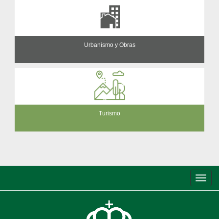
Urbanismo y Obras
Turismo
Conm
de
nave