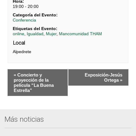
Hora:
19:00 - 20:00
Categoría del Evento:
Conferencia
Etiquetas del Evento:
online
,
Igualdad
,
Mujer
,
Mancomunidad THAM
Local
Alpedrete
Navegación
«
Concierto y
Exposición-Jesús
del
proyección de la
Ortega
»
película “La Buena
Evento
Estrella”
Más noticias