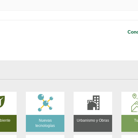
Conc
biente
Nuevas
Urbanismo y Obras
Tu
tecnologías