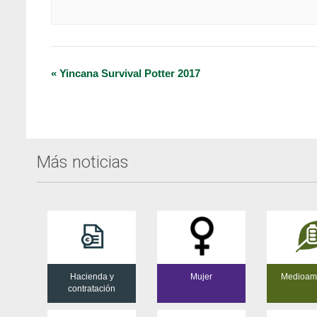
Navegación
«
Yincana Survival Potter 2017
del
Evento
Más noticias
Hacienda y
Mujer
Medioam
contratación