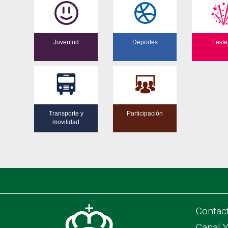
Juventud
Deportes
Feste
Transporte y
Participación
movilidad
Contac
Canal 