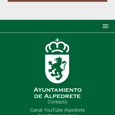
Conm
de
nave
Contacto
Canal YouTube Alpedrete