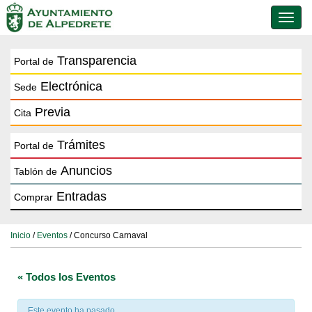
Conmu
de
naveg
Transparencia
Portal de
Electrónica
Sede
Previa
Cita
Trámites
Portal de
Anuncios
Tablón de
Entradas
Comprar
Inicio
/
Eventos
/ Concurso Carnaval
« Todos los Eventos
Este evento ha pasado.