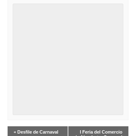
Navegación
«
Desfile de Carnaval
I Feria del Comercio