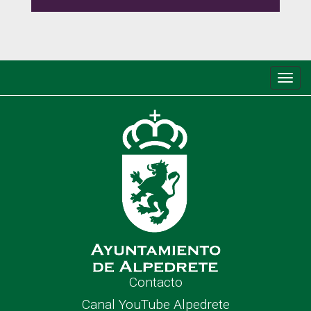
Conm
de
nave
Contacto
Canal YouTube Alpedrete