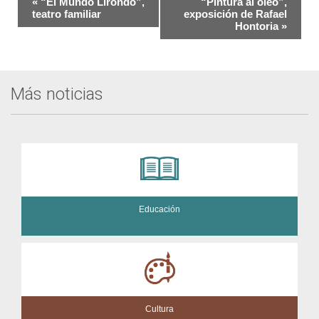
«
“El Mundo Lirondo”,
“Pintura al óleo”,
del
teatro familiar
exposición de Rafael
Hontoria
»
Evento
Más noticias
Educación
Cultura