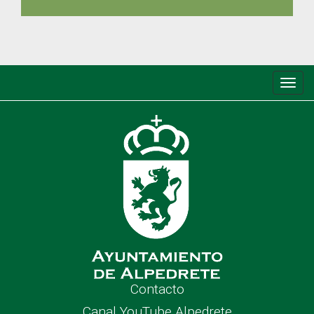
Conm
de
nave
Contacto
Canal YouTube Alpedrete