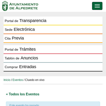
Conmu
de
naveg
Transparencia
Portal de
Electrónica
Sede
Previa
Cita
Trámites
Portal de
Anuncios
Tablón de
Entradas
Comprar
Inicio
/
Eventos
/ Cluedo en vivo
« Todos los Eventos
Este evento ha pasado.