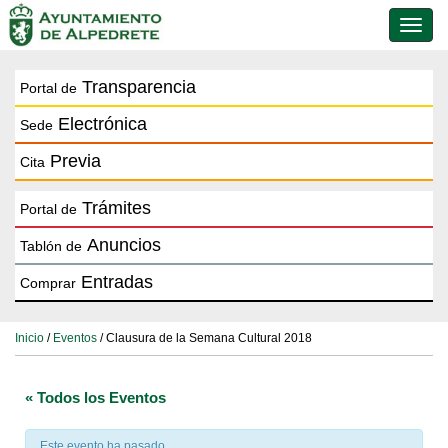
Conmu
de
naveg
Transparencia
Portal de
Electrónica
Sede
Previa
Cita
Trámites
Portal de
Anuncios
Tablón de
Entradas
Comprar
Inicio
/
Eventos
/ Clausura de la Semana Cultural 2018
« Todos los Eventos
Este evento ha pasado.