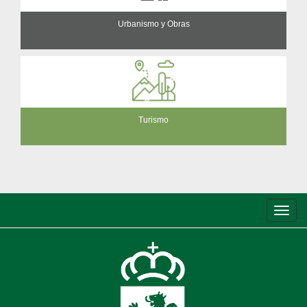
Urbanismo y Obras
Turismo
Conm
de
nave