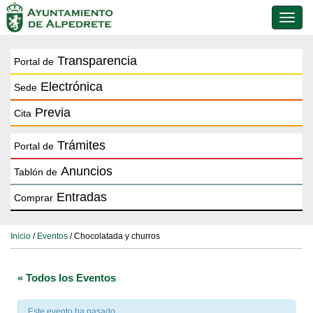
Conmu
de
naveg
Transparencia
Portal de
Electrónica
Sede
Previa
Cita
Trámites
Portal de
Anuncios
Tablón de
Entradas
Comprar
Inicio
/
Eventos
/ Chocolatada y churros
« Todos los Eventos
Este evento ha pasado.