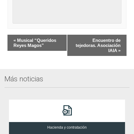
Navegación
«
Musical “Queridos
Encuentro de
del
Reyes Magos”
tejedoras. Asociación
IAIA
»
Evento
Más noticias
Hacienda y contratación