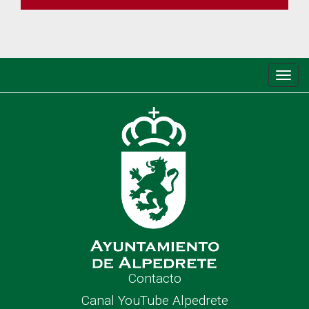
Conm
de
nave
Contacto
Canal YouTube Alpedrete