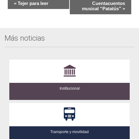
Navegación
«
Tejer para leer
Cuentacuentos
del
musical “Patatús”
»
Evento
Más noticias
Institucional
Transporte y movilidad