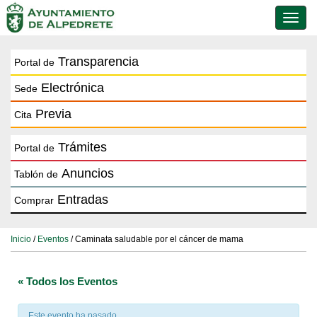
Conmu
de
naveg
Transparencia
Portal de
Electrónica
Sede
Previa
Cita
Trámites
Portal de
Anuncios
Tablón de
Entradas
Comprar
Inicio
/
Eventos
/ Caminata saludable por el cáncer de mama
« Todos los Eventos
Este evento ha pasado.