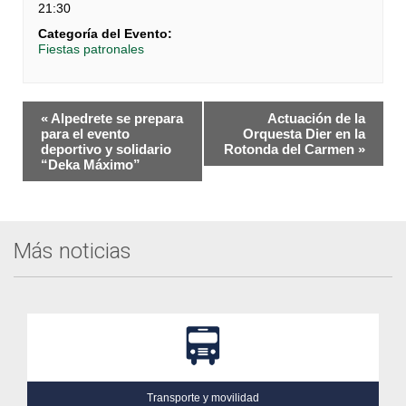
21:30
Categoría del Evento:
Fiestas patronales
Navegación
«
Alpedrete se prepara
Actuación de la
del
para el evento
Orquesta Dier en la
deportivo y solidario
Rotonda del Carmen
»
Evento
“Deka Máximo”
Más noticias
Transporte y movilidad