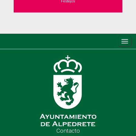
Festejos
Conm
de
nave
Contacto