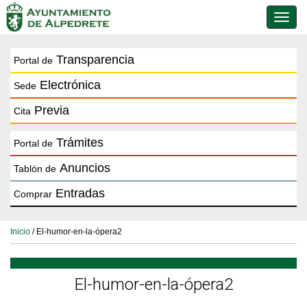
Conmu
de
naveg
Transparencia
Portal de
Electrónica
Sede
Previa
Cita
Trámites
Portal de
Anuncios
Tablón de
Entradas
Comprar
Inicio
/ El-humor-en-la-ópera2
El-humor-en-la-ópera2