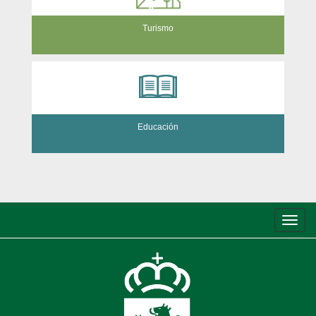
Turismo
Educación
Conm
de
nave