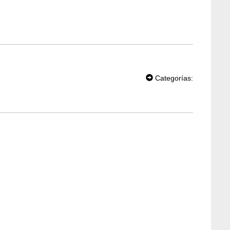
T
W
Categorías:
EE
T