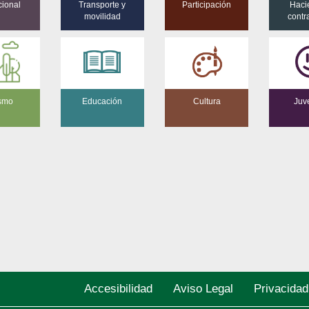
cional
Transporte y
Participación
Haci
movilidad
contr
ismo
Educación
Cultura
Juv
Accesibilidad
Aviso Legal
Privacidad