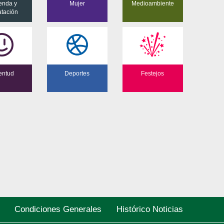
enda y
Mujer
Medioambiente
atación
entud
Deportes
Festejos
Condiciones Generales
Histórico Noticias