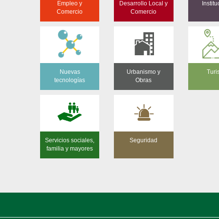
Empleo y
Desarrollo Local y
Institu
Comercio
Comercio
Nuevas
Urbanismo y
Tur
tecnologías
Obras
Servicios sociales,
Seguridad
familia y mayores