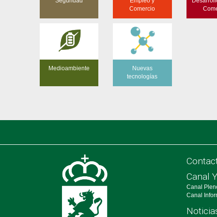
Seguridad
Empleo y
Desarroll
Comercio
Come
Medioambiente
Nuevas
tecnologías
Contac
Canal 
Canal Plen
Canal Info
Noticia