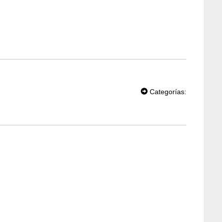
T
W
Categorías:
EE
T