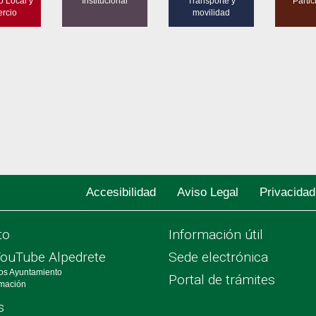
o Local y
Institucional
Transporte y
Parti
rcio
movilidad
Accesibilidad
Aviso Legal
Privacidad
to
Información útil
YouTube Alpedrete
Sede electrónica
os Ayuntamiento
Portal de trámites
rmación
s