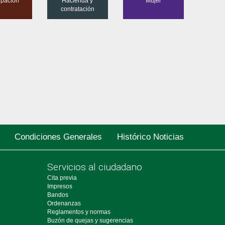
cipación
Hacienda y
Mujer
contratación
Condiciones Generales
Histórico Noticias
Servicios al ciudadano
Cita previa
Impresos
Bandos
Ordenanzas
Reglamentos y normas
Buzón de quejas y sugerencias