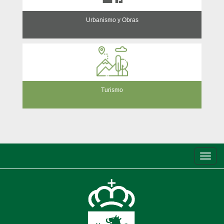
Urbanismo y Obras
Turismo
Conm
de
nave