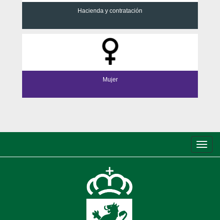
Hacienda y contratación
Mujer
Conm
de
nave