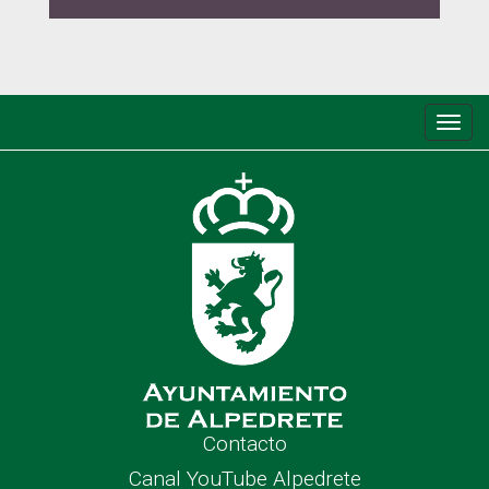
Conm
de
nave
Contacto
Canal YouTube Alpedrete