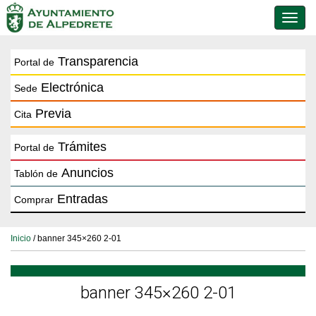
Conmu
de
naveg
Transparencia
Portal de
Electrónica
Sede
Previa
Cita
Trámites
Portal de
Anuncios
Tablón de
Entradas
Comprar
Inicio
/ banner 345×260 2-01
banner 345×260 2-01