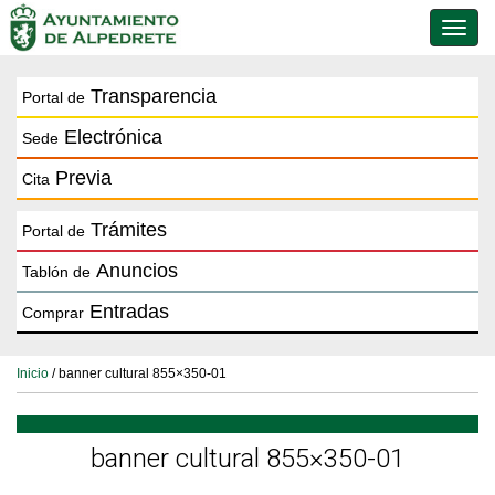
Conmu
de
naveg
Transparencia
Portal de
Electrónica
Sede
Previa
Cita
Trámites
Portal de
Anuncios
Tablón de
Entradas
Comprar
Inicio
/ banner cultural 855×350-01
banner cultural 855×350-01