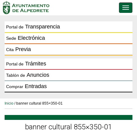
Conmu
de
naveg
Transparencia
Portal de
Electrónica
Sede
Previa
Cita
Trámites
Portal de
Anuncios
Tablón de
Entradas
Comprar
Inicio
/ banner cultural 855×350-01
banner cultural 855×350-01